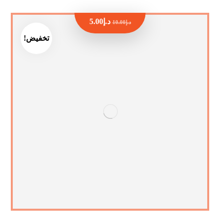
د.إ
5.00
د.إ
10.00
تخفيض!