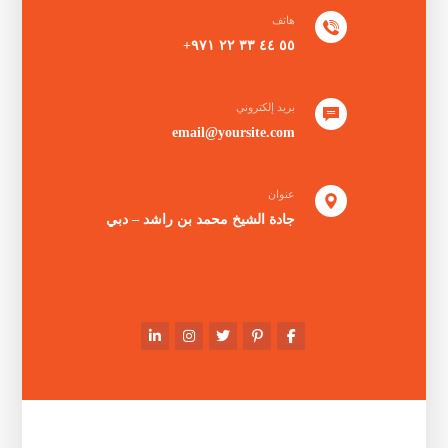
هاتف
٥٥ ٤٤ ٣٣ ٢٢ ٩٧١+
بريد إلكتروني
email@yoursite.com
عنوان
جادة الشيخ محمد بن راشد – دبي