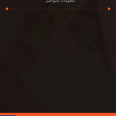
معلومات للتواصل
عنوان مكتبنا
جادة الشيخ محمد بن راشد – دبي
هاتف
0501732352
بريد إلكتروني
info@oudalmassa-cleaning.com