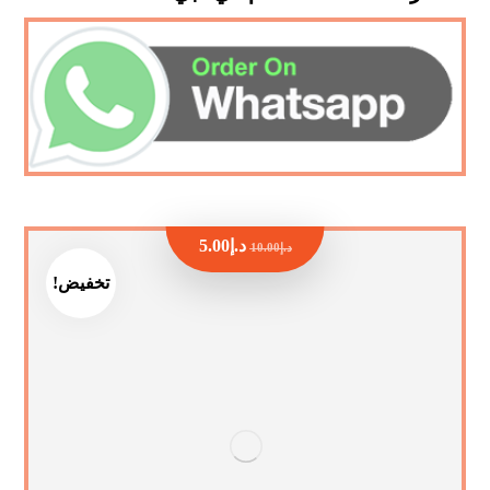
د.إ
5.00
د.إ
10.00
تخفيض!