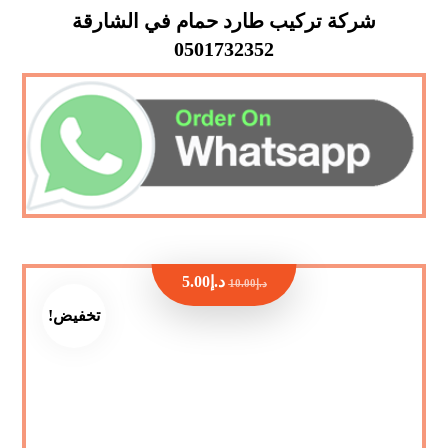
شركة تركيب طارد حمام في الشارقة
0501732352
د.إ
5.00
د.إ
10.00
تخفيض!