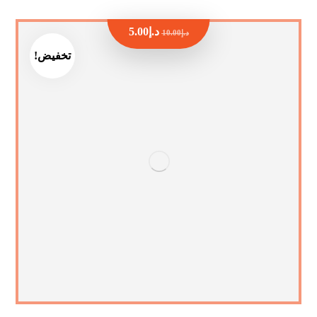
د.إ
5.00
د.إ
10.00
تخفيض!