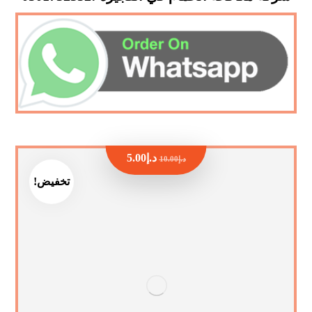
د.إ
5.00
د.إ
10.00
تخفيض!