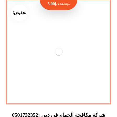
د.إ
5.00
د.إ
10.00
تخفيض!
شركة مكافحة الحمام في دبي :0501732352