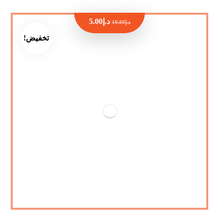
د.إ
5.00
د.إ
10.00
تخفيض!