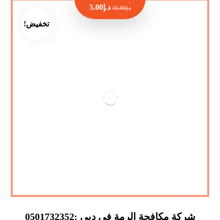
د.إ
5.00
د.إ
10.00
تخفيض!
شركة مكافحة الرمة في دبي :0501732352