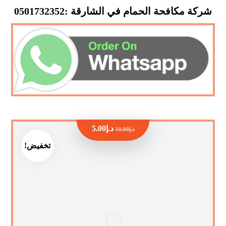
شركة مكافحة الحمام في الشارقة :0501732352
د.إ
5.00
د.إ
10.00
تخفيض!