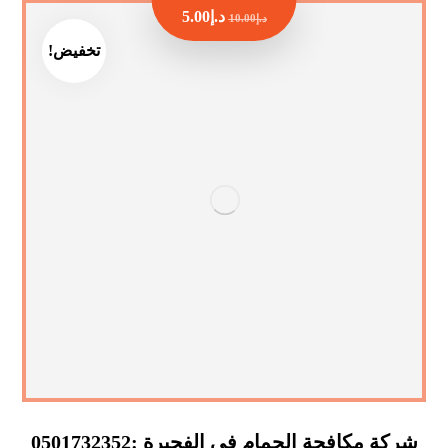
د.إ
5.00
د.إ
10.00
تخفيض!
شركة مكافحة الحمام في الفجيرة :0501732352