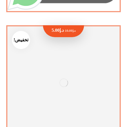
د.إ
5.00
د.إ
10.00
تخفيض!