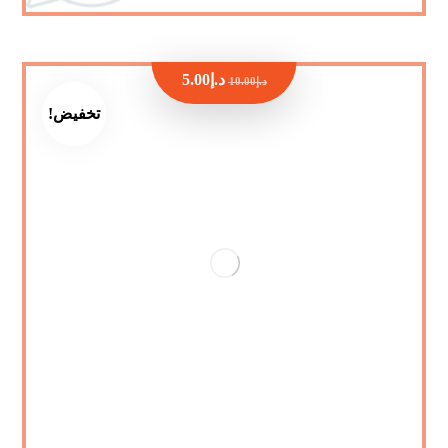
د.إ
5.00
د.إ
10.00
تخفيض!