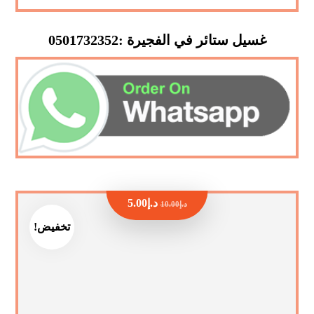
غسيل ستائر في الفجيرة :0501732352
د.إ
5.00
د.إ
10.00
تخفيض!