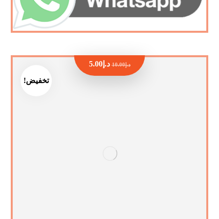
د.إ
5.00
د.إ
10.00
تخفيض!