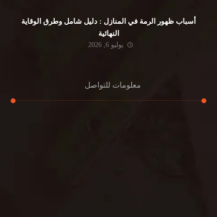
أسباب ظهور الرمة في المنازل : دليل شامل وطرق الوقاية
النهائية
يوليو 6, 2026
معلومات للتواصل
عنوان مكتبنا
جادة الشيخ محمد بن راشد – دبي
هاتف
0501732352