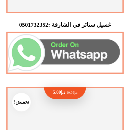
غسيل ستائر في الشارقة :0501732352
د.إ
5.00
د.إ
10.00
تخفيض!