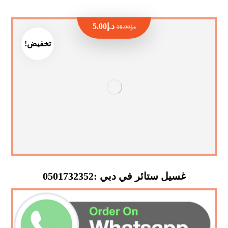
د.إ
5.00
د.إ
10.00
تخفيض!
غسيل ستائر في دبي :0501732352