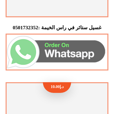
غسيل ستائر في راس الخيمة :0501732352
د.إ
10.00