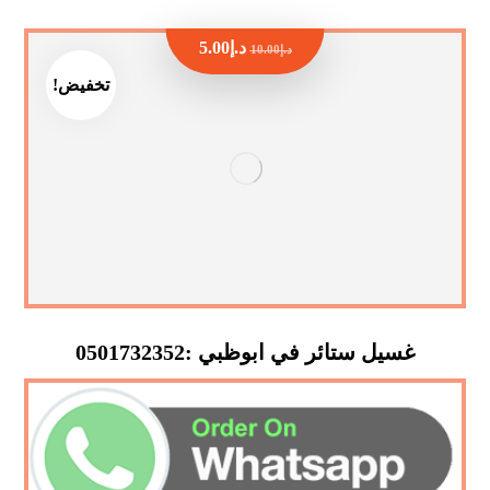
د.إ
5.00
د.إ
10.00
تخفيض!
غسيل ستائر في ابوظبي :0501732352