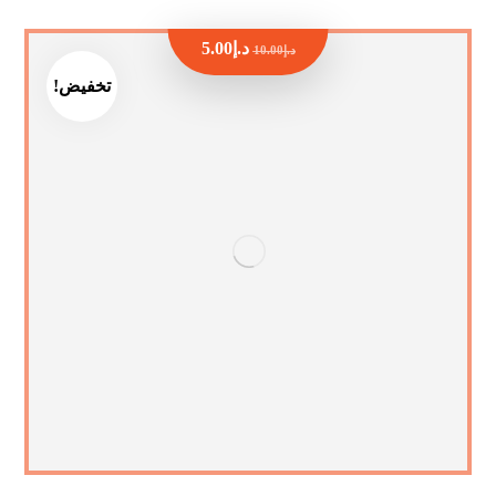
د.إ
5.00
د.إ
10.00
تخفيض!