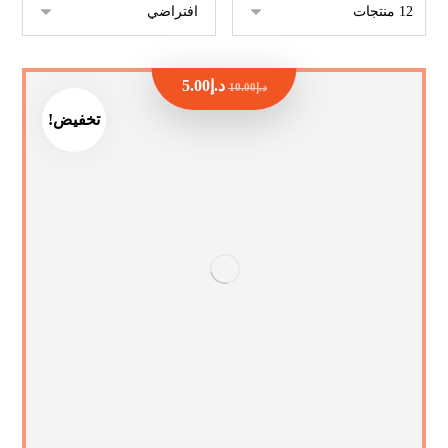
د.إ
5.00
د.إ
10.00
تخفيض!