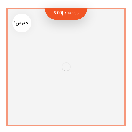
د.إ
5.00
د.إ
10.00
تخفيض!