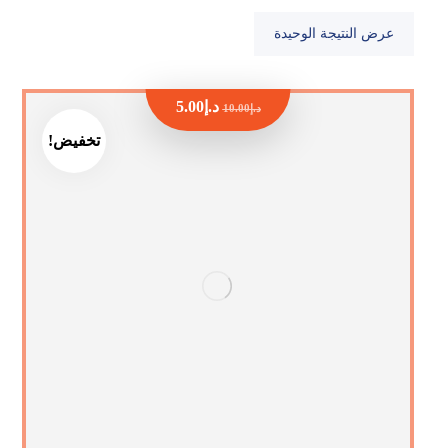
عرض النتيجة الوحيدة
د.إ
5.00
د.إ
10.00
تخفيض!