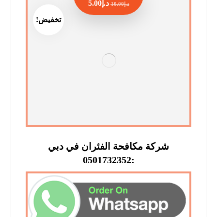
د.إ
5.00
د.إ
10.00
تخفيض!
شركة مكافحة الفئران في دبي
:0501732352