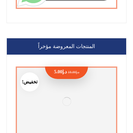
المنتجات المعروضة مؤخراً
د.إ
5.00
د.إ
10.00
تخفيض!