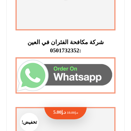
شركة مكافحة الفئران في العين
:0501732352
د.إ
5.00
د.إ
10.00
تخفيض!