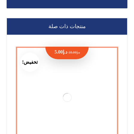
منتجات ذات صلة
د.إ
5.00
د.إ
10.00
تخفيض!