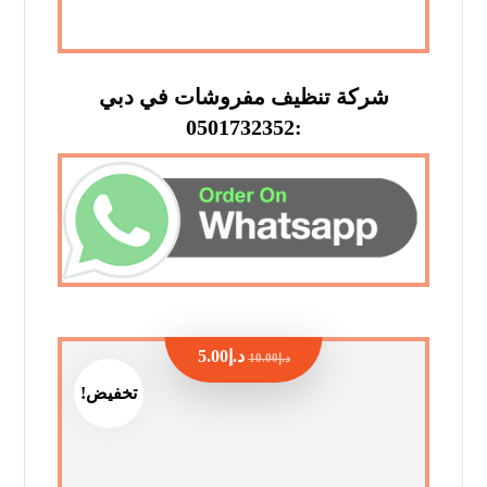
شركة تنظيف مفروشات في دبي
:0501732352
د.إ
5.00
د.إ
10.00
تخفيض!