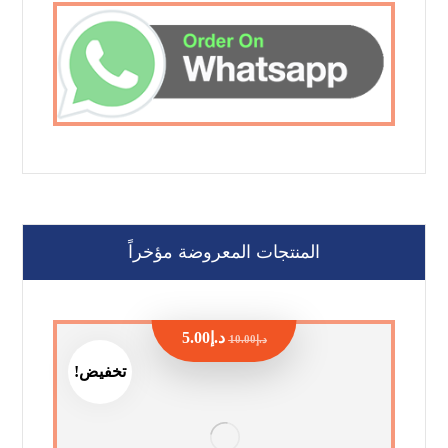
المنتجات المعروضة مؤخراً
د.إ
5.00
د.إ
10.00
تخفيض!