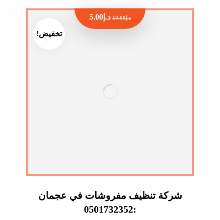
د.إ
5.00
د.إ
10.00
تخفيض!
شركة تنظيف مفروشات في عجمان
:0501732352