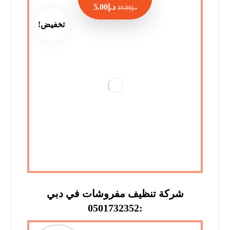
د.إ
5.00
د.إ
10.00
تخفيض!
شركة تنظيف مفروشات في دبي
:0501732352