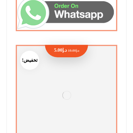
د.إ
5.00
د.إ
10.00
تخفيض!