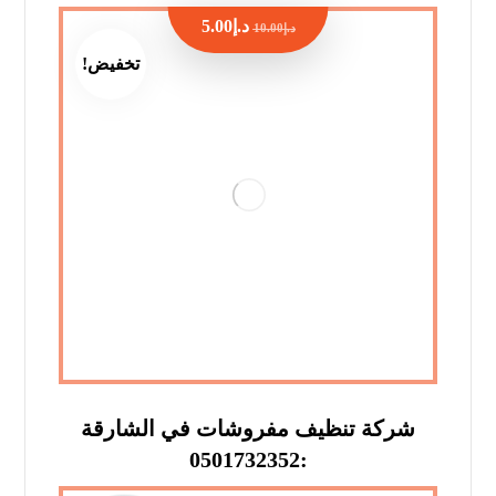
د.إ
5.00
د.إ
10.00
تخفيض!
شركة تنظيف مفروشات في الشارقة
:0501732352