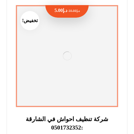
د.إ
5.00
د.إ
10.00
تخفيض!
شركة تنظيف احواش في الشارقة
:0501732352