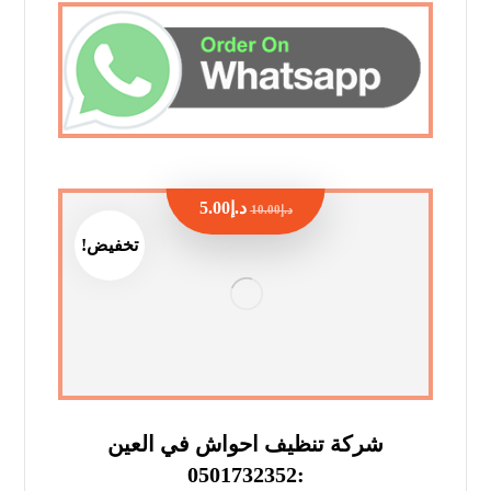
د.إ
5.00
د.إ
10.00
تخفيض!
شركة تنظيف احواش في العين
:0501732352