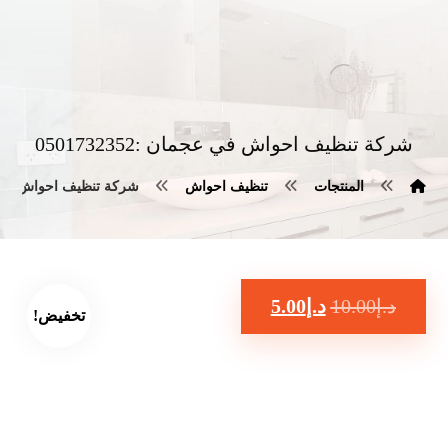
شركة تنظيف احواش في عجمان :0501732352
المنتجات
تنظيف احواش
شركة تنظيف احواش في عجمان :
د.إ
10.00
د.إ
5.00
تخفيض!