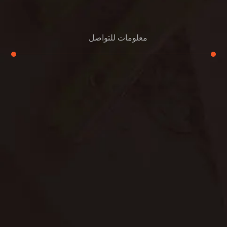
معلومات للتواصل
عنوان مكتبنا
جادة الشيخ محمد بن راشد – دبي
هاتف
0501732352
بريد إلكتروني
info@oudalmassa-cleaning.com