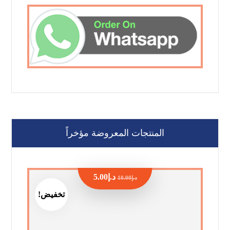
المنتجات المعروضة مؤخراً
د.إ
5.00
د.إ
10.00
تخفيض!