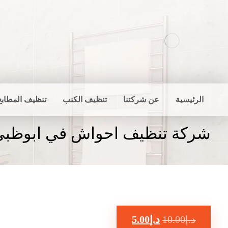
الرئيسية
عن شركتنا
تنظيف الكنب
تنظيف المطابخ
شركة تنظيف احواش في ابوظبي :01732352
د.إ
10.00
د.إ
5.00