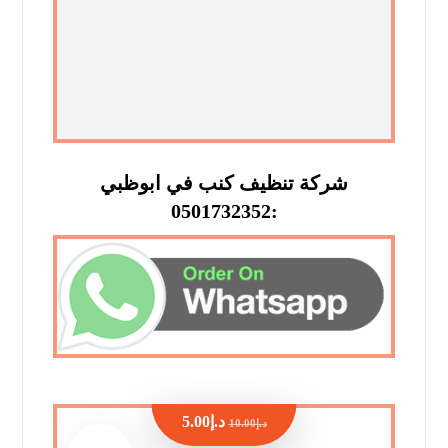
شركة تنظيف كنب في ابوظبي
:0501732352
د.إ
5.00
د.إ
10.00