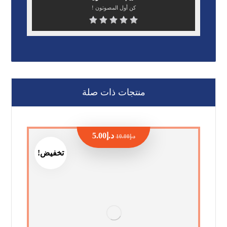
كن أول المصوتون !
منتجات ذات صلة
د.إ
5.00
د.إ
10.00
تخفيض!