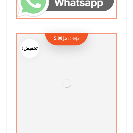
د.إ
5.00
د.إ
10.00
تخفيض!