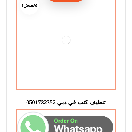
تخفيض!
تنظيف كنب في دبي 0501732352