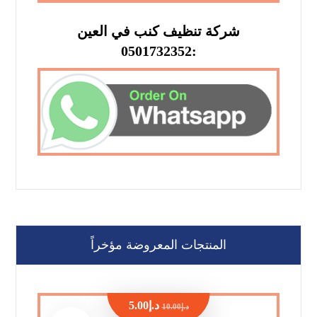
شركة تنظيف كنب في العين
:0501732352
المنتجات المعروضة مؤخراً
د.إ
5.00
د.إ
10.00