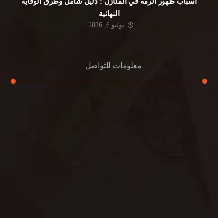
أسباب ظهور الرمة في المنازل : دليل شامل وطرق الوقاية
النهائية
يوليو 6, 2026
معلومات للتواصل
عنوان مكتبنا
جادة الشيخ محمد بن راشد – دبي
هاتف
0501732352