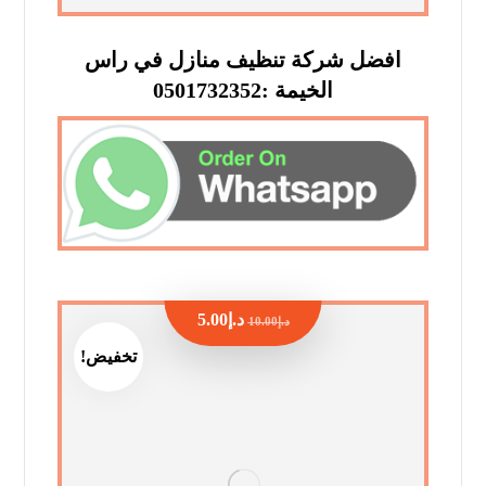
افضل شركة تنظيف منازل في راس
الخيمة :0501732352
د.إ
5.00
د.إ
10.00
تخفيض!