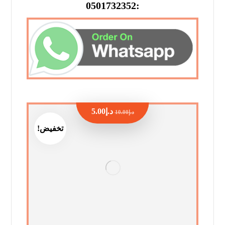
:0501732352
د.إ
5.00
د.إ
10.00
تخفيض!