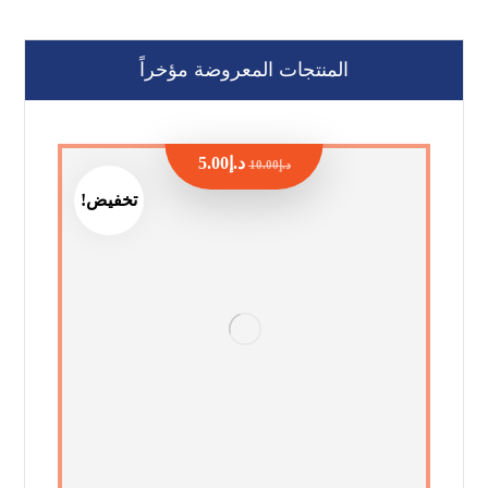
المنتجات المعروضة مؤخراً
د.إ
5.00
د.إ
10.00
تخفيض!