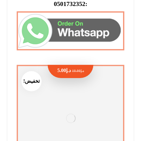
:0501732352
د.إ
5.00
د.إ
10.00
تخفيض!