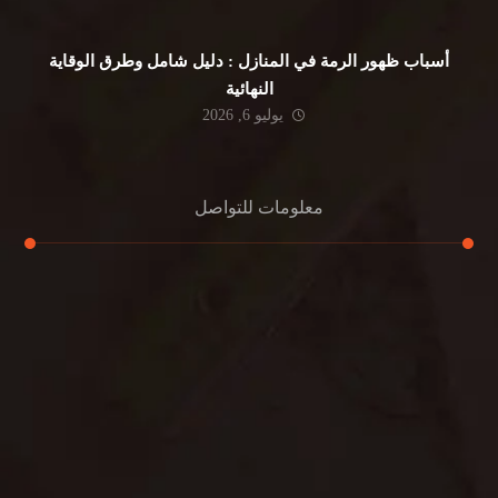
أسباب ظهور الرمة في المنازل : دليل شامل وطرق الوقاية
النهائية
يوليو 6, 2026
معلومات للتواصل
عنوان مكتبنا
جادة الشيخ محمد بن راشد – دبي
هاتف
0501732352