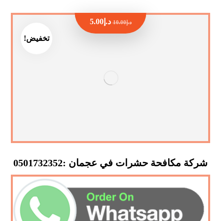
د.إ
5.00
د.إ
10.00
تخفيض!
شركة مكافحة حشرات في عجمان :0501732352