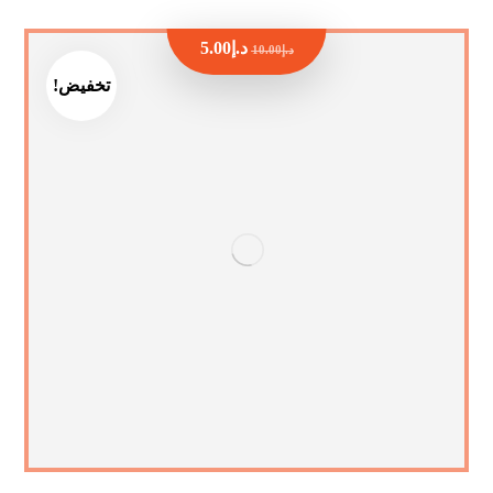
د.إ
5.00
د.إ
10.00
تخفيض!