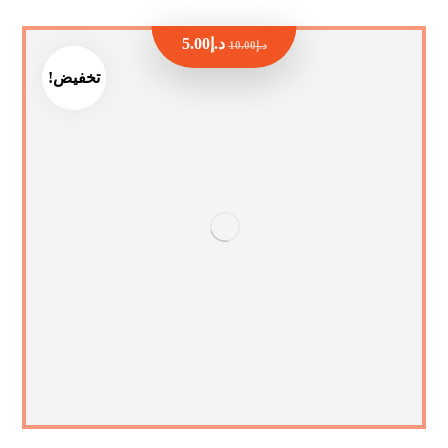
د.إ
5.00
د.إ
10.00
تخفيض!