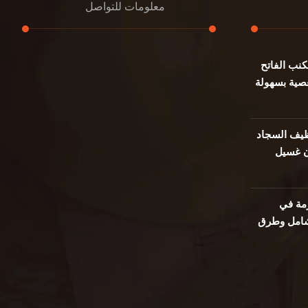
معلومات للتواصل
نب الفاتح
عنوان مكتبنا
صية بسهولة
جادة الشيخ محمد بن راشد – دبي
هاتف
0501732352
يف السجاد
ن غسيل
بريد إلكتروني
info@oudalmassa-cleaning.com
مة في
 شامل وطرق