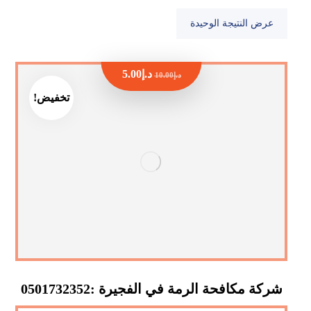
عرض النتيجة الوحيدة
د.إ
5.00
د.إ
10.00
تخفيض!
شركة مكافحة الرمة في الفجيرة :0501732352