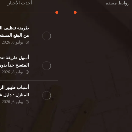
روابط مفيدة
أحدث الأخبار
طريقة تنظيف الك
كنب
تنظيف مطابخ
من البقع المستع
نات
تنظيف فلل
يوليو 8, 2026
ئر
مكافحة حشرات
د
مكافحة الوزغ
أسهل طريقة تنظ
فئران
مكافحة البق
المتسخ جداً بدو
لمنزلي
تنظيف مباني
يوليو 8, 2026
حمام
مكافحة الرمة
م
أسباب ظهور الر
المنازل : دليل
يوليو 6, 2026
الوقاية النهائية