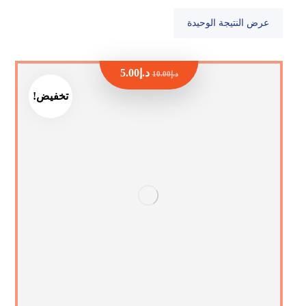
عرض النتيجة الوحيدة
د.إ
5.00
د.إ
10.00
تخفيض!