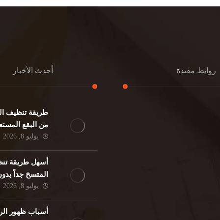
روابط مفيدة
أحدث الأخبار
طريقة تنظيف الك
كنب
تنظيف مطابخ
من البقع المستع
نات
تنظيف فلل
يوليو 8, 2026
ئر
مكافحة حشرات
د
مكافحة الوزغ
أسهل طريقة تنظ
فئران
مكافحة البق
المتسخ جداً بدو
لمنزلي
تنظيف مباني
يوليو 8, 2026
حمام
مكافحة الرمة
م
أسباب ظهور الر