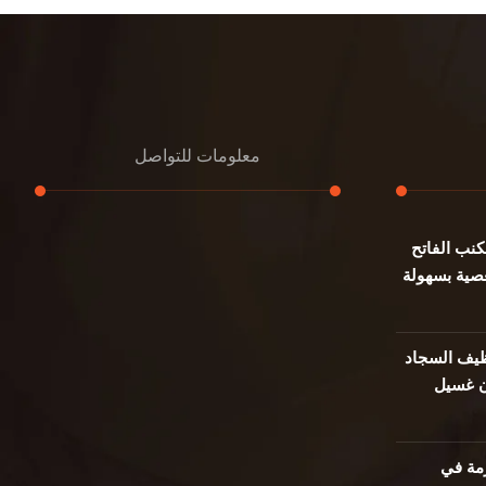
معلومات للتواصل
نب الفاتح
عنوان مكتبنا
صية بسهولة
جادة الشيخ محمد بن راشد – دبي
هاتف
0501732352
يف السجاد
ن غسيل
بريد إلكتروني
info@oudalmassa-cleaning.com
مة في