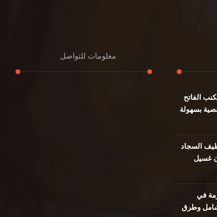
معلومات للتواصل
نب الفاتح
عنوان مكتبنا
صية بسهولة
جادة الشيخ محمد بن راشد – دبي
هاتف
0501732352
يف السجاد
ن غسيل
بريد إلكتروني
info@oudalmassa-cleaning.com
مة في
 شامل وطرق