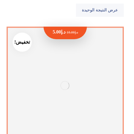
عرض النتيجة الوحيدة
د.إ
5.00
د.إ
10.00
تخفيض!