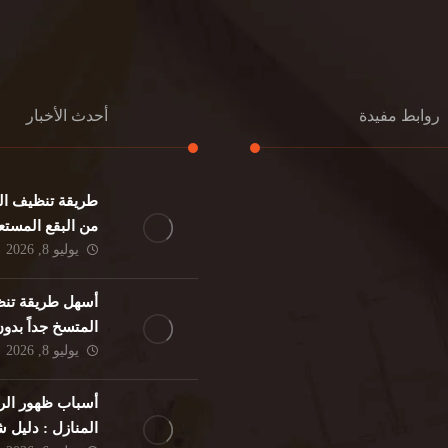
روابط مفيدة
أحدث الأخبار
طريقة تنظيف الك
كنب
تنظيف مطابخ
من البقع المستع
نات
تنظيف فلل
يوليو 8, 2026
ئر
مكافحة حشرات
د
مكافحة الوزغ
أسهل طريقة تنظ
فئران
مكافحة البق
المتسخ جداً بدو
لمنزلي
تنظيف مباني
يوليو 8, 2026
حمام
مكافحة الرمة
م
أسباب ظهور الر
المنازل : دليل