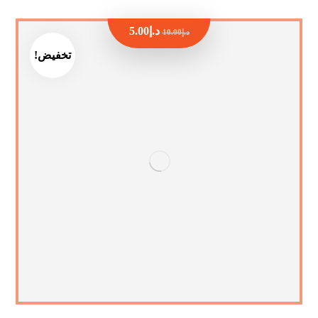
د.إ
5.00
د.إ
10.00
تخفيض!