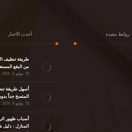
روابط مفيدة
أحدث الأخبار
طريقة تنظيف الك
كنب
تنظيف مطابخ
من البقع المستع
نات
تنظيف فلل
يوليو 8, 2026
ئر
مكافحة حشرات
د
مكافحة الوزغ
أسهل طريقة تنظ
فئران
مكافحة البق
المتسخ جداً بدو
لمنزلي
تنظيف مباني
يوليو 8, 2026
حمام
مكافحة الرمة
م
أسباب ظهور الر
المنازل : دليل