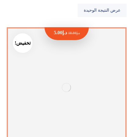
عرض النتيجة الوحيدة
د.إ
5.00
د.إ
10.00
تخفيض!