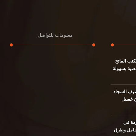
معلومات للتواصل
نب الفاتح
عنوان مكتبنا
صية بسهولة
جادة الشيخ محمد بن راشد – دبي
هاتف
0501732352
يف السجاد
ن غسيل
بريد إلكتروني
info@oudalmassa-cleaning.com
مة في
 شامل وطرق