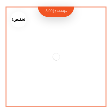
د.إ
5.00
د.إ
10.00
تخفيض!