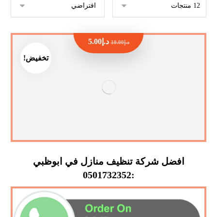
د.إ
5.00
د.إ
10.00
تخفيض!
افضل شركة تنظيف منازل في ابوظبي
:0501732352