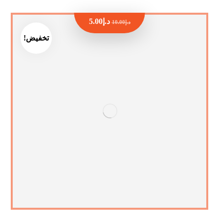
د.إ
5.00
د.إ
10.00
تخفيض!