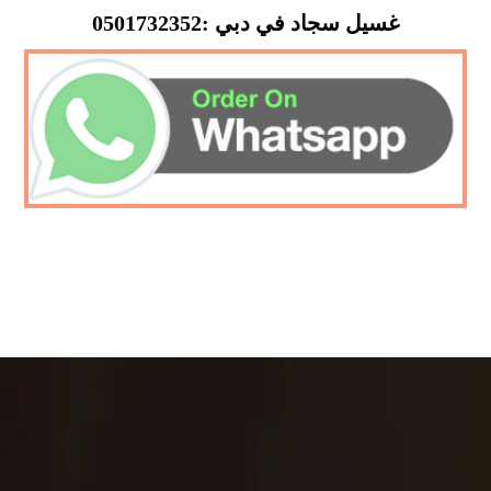
غسيل سجاد في دبي :0501732352