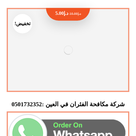
د.إ
5.00
د.إ
10.00
تخفيض!
شركة مكافحة الفئران في العين :0501732352