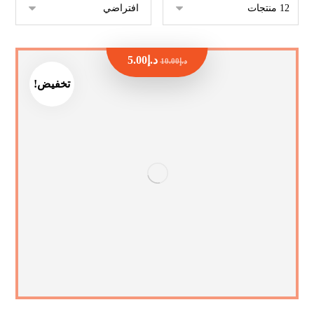
د.إ
5.00
د.إ
10.00
تخفيض!