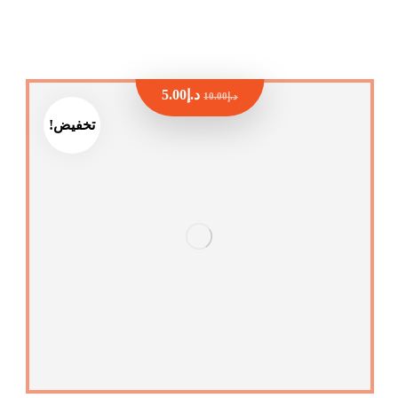
د.إ
5.00
د.إ
10.00
تخفيض!