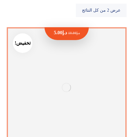
عرض ⁦2⁩ من كل النتائج
د.إ
5.00
د.إ
10.00
تخفيض!