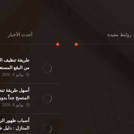
روابط مفيدة
أحدث الأخبار
طريقة تنظيف الك
كنب
تنظيف مطابخ
من البقع المستع
نات
تنظيف فلل
يوليو 8, 2026
ئر
مكافحة حشرات
د
مكافحة الوزغ
أسهل طريقة تنظ
فئران
مكافحة البق
المتسخ جداً بدو
لمنزلي
تنظيف مباني
يوليو 8, 2026
حمام
مكافحة الرمة
م
أسباب ظهور الر
المنازل : دليل