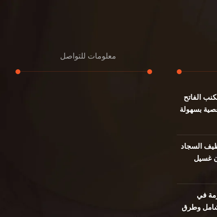
معلومات للتواصل
نب الفاتح
عنوان مكتبنا
صية بسهولة
جادة الشيخ محمد بن راشد – دبي
هاتف
0501732352
يف السجاد
ن غسيل
بريد إلكتروني
info@oudalmassa-cleaning.com
مة في
 شامل وطرق