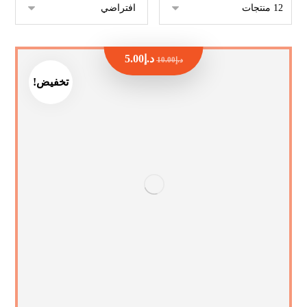
د.إ
5.00
د.إ
10.00
تخفيض!