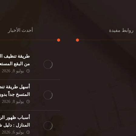
روابط مفيدة
أحدث الأخبار
طريقة تنظيف الك
كنب
تنظيف مطابخ
من البقع المستع
نات
تنظيف فلل
يوليو 8, 2026
ئر
مكافحة حشرات
د
مكافحة الوزغ
أسهل طريقة تنظ
فئران
مكافحة البق
المتسخ جداً بدو
لمنزلي
تنظيف مباني
يوليو 8, 2026
حمام
مكافحة الرمة
م
أسباب ظهور الر
المنازل : دليل
يوليو 6, 2026
الوقاية النهائية