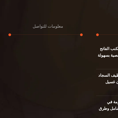
معلومات للتواصل
نب الفاتح
عنوان مكتبنا
صية بسهولة
جادة الشيخ محمد بن راشد – دبي
هاتف
0501732352
يف السجاد
ن غسيل
بريد إلكتروني
info@oudalmassa-cleaning.com
مة في
 شامل وطرق