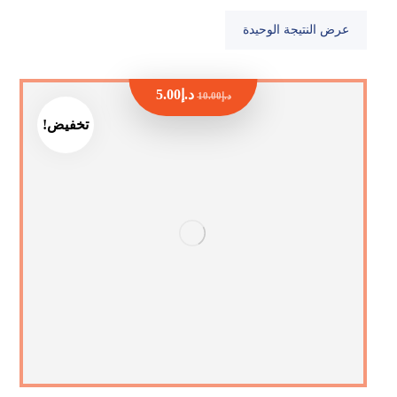
عرض النتيجة الوحيدة
د.إ
5.00
د.إ
10.00
تخفيض!