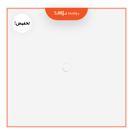
د.إ
5.00
د.إ
10.00
تخفيض!