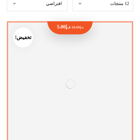
د.إ
5.00
د.إ
10.00
تخفيض!