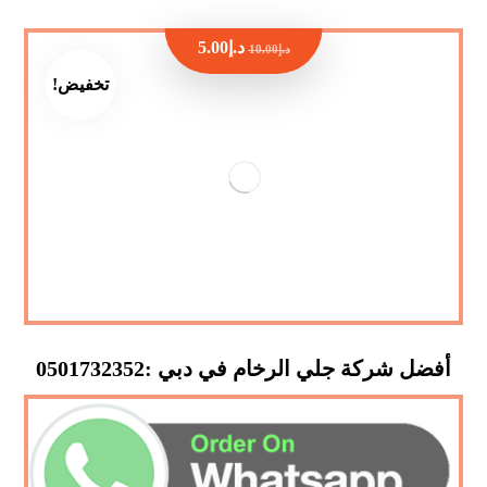
د.إ
5.00
د.إ
10.00
تخفيض!
أفضل شركة جلي الرخام في دبي :0501732352