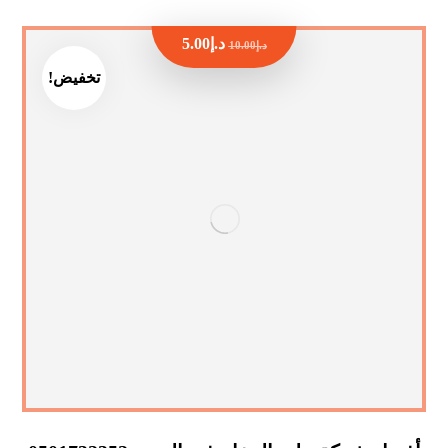
د.إ
5.00
د.إ
10.00
تخفيض!