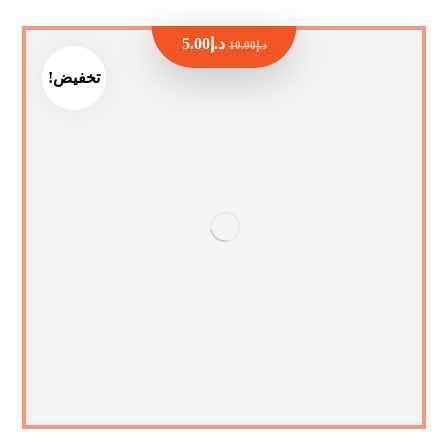
د.إ
5.00
د.إ
10.00
تخفيض!