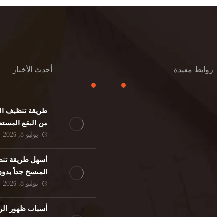
روابط مفيدة
أحدث الأخبار
طريقة تنظيف الك
كنب
تنظيف مطابخ
من البقع المستع
نات
تنظيف فلل
يوليو 8, 2026
ئر
مكافحة حشرات
د
مكافحة الوزغ
أسهل طريقة تنظ
فئران
مكافحة البق
المتسخ جداً بدو
لمنزلي
تنظيف مباني
يوليو 8, 2026
حمام
مكافحة الرمة
م
أسباب ظهور الر