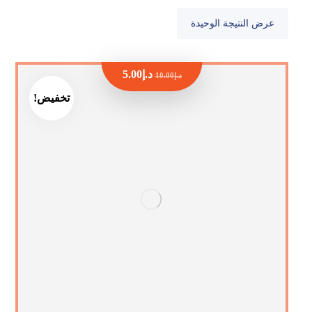
عرض النتيجة الوحيدة
د.إ
5.00
د.إ
10.00
تخفيض!