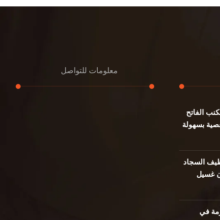
معلومات للتواصل
نب الفاتح
عنوان مكتبنا
صية بسهولة
جادة الشيخ محمد بن راشد – دبي
هاتف
0501732352
يف السجاد
ن غسيل
بريد إلكتروني
info@oudalmassa-cleaning.com
مة في