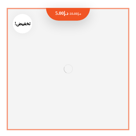
د.إ
5.00
د.إ
10.00
تخفيض!