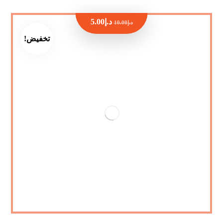
د.إ
5.00
د.إ
10.00
تخفيض!