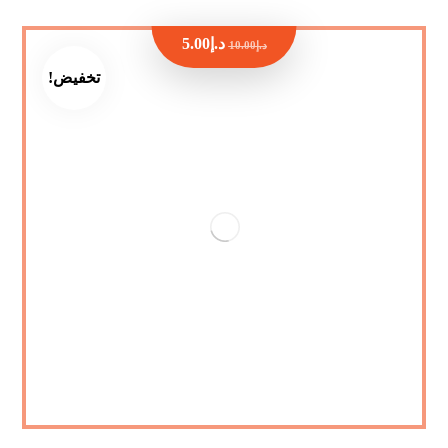
د.إ
5.00
د.إ
10.00
تخفيض!