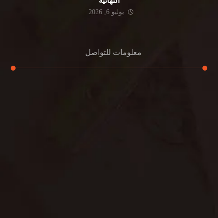
النهائية
يوليو 6, 2026
معلومات للتواصل
عنوان مكتبنا
جادة الشيخ محمد بن راشد – دبي
هاتف
0501732352
بريد إلكتروني