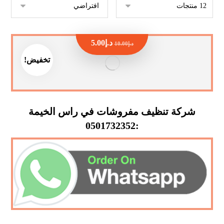
د.إ
5.00
د.إ
10.00
تخفيض!
شركة تنظيف مفروشات في راس الخيمة
:0501732352