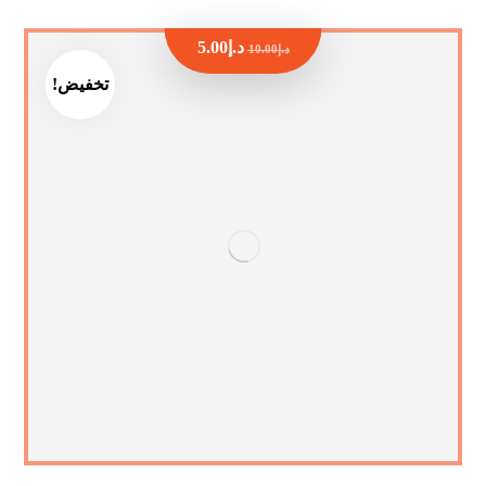
د.إ
5.00
د.إ
10.00
تخفيض!