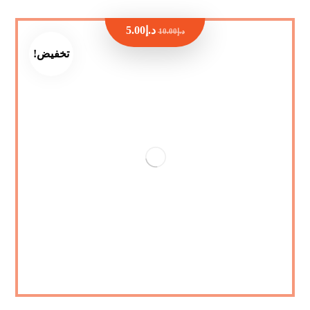
د.إ
5.00
د.إ
10.00
تخفيض!