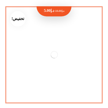
د.إ
5.00
د.إ
10.00
تخفيض!