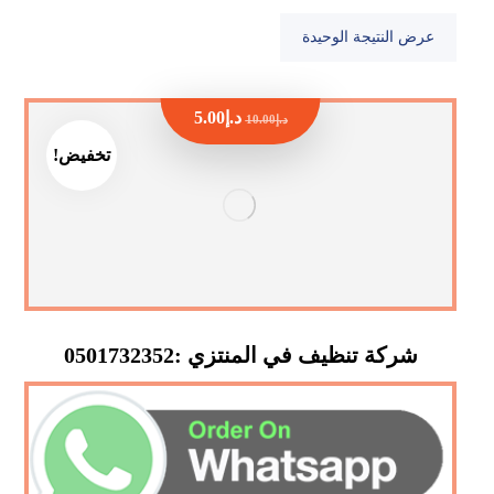
عرض النتيجة الوحيدة
د.إ
5.00
د.إ
10.00
تخفيض!
شركة تنظيف في المنتزي :0501732352