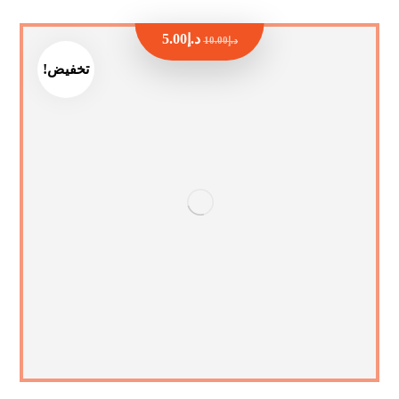
د.إ
5.00
د.إ
10.00
تخفيض!