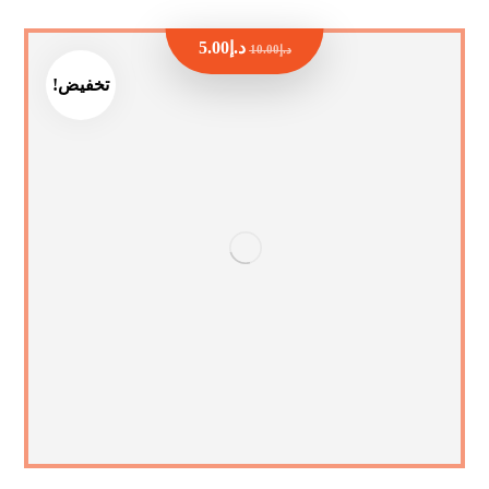
د.إ
5.00
د.إ
10.00
تخفيض!