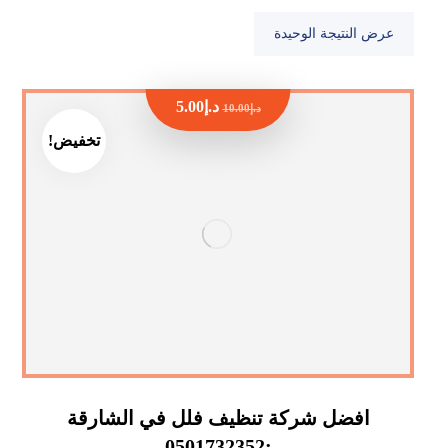
عرض النتيجة الوحيدة
د.إ
5.00
د.إ
10.00
تخفيض!
افضل شركة تنظيف فلل في الشارقة
:0501732352