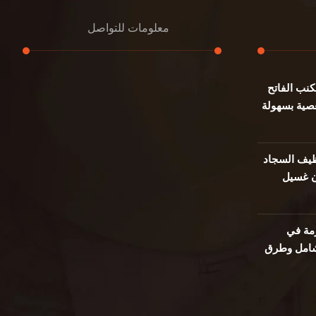
معلومات للتواصل
نب الفاتح
عنوان مكتبنا
صية بسهولة
جادة الشيخ محمد بن راشد – دبي
هاتف
0501732352
يف السجاد
ن غسيل
بريد إلكتروني
info@oudalmassa-cleaning.com
مة في
 شامل وطرق