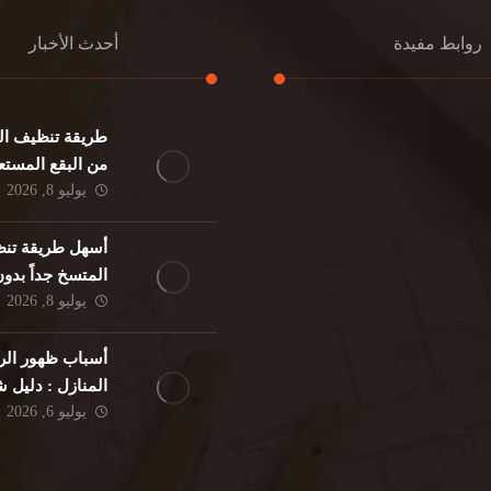
روابط مفيدة
أحدث الأخبار
طريقة تنظيف الك
كنب
تنظيف مطابخ
من البقع المستع
نات
تنظيف فلل
يوليو 8, 2026
ئر
مكافحة حشرات
د
مكافحة الوزغ
أسهل طريقة تنظ
فئران
مكافحة البق
المتسخ جداً بدو
لمنزلي
تنظيف مباني
يوليو 8, 2026
حمام
مكافحة الرمة
م
أسباب ظهور الر
المنازل : دليل
يوليو 6, 2026
الوقاية النهائية