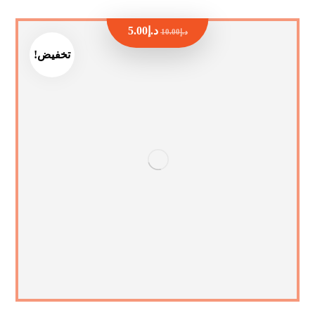
د.إ
5.00
د.إ
10.00
تخفيض!